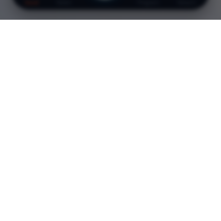
Davet
Bildiri
Program
İletişim
Davet
Saygıdeğer Meslektaşlarım,
Uyku, yalnızca beynin dinlendiği pasif bir süreç değil;
glimfatik sistem aracılığıyla toksik metabolitlerin
temizlendiği, sinaptik homeostazis'in sağlandığı ve
bilişsel rezervin korunduğu hayati bir biyolojik
mekanizmadır. Nöroloji pratiğimizin en karmaşık ve bir o
kadar da heyecan verici alanlarından biri olan uyku ve
nörodejenerasyon ilişkisi, bugün artık sadece bir "eşlik
eden semptom" olmanın çok ötesine geçmiştir.
Uykunun glimfatik sistem üzerindeki temizleyici