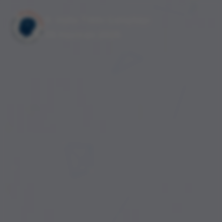
9. Uyku Tıbbı Çalıştayı
06 Haziran 2026