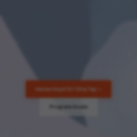
Hemen Kayıt Ol / Giriş Yap
Programı İncele